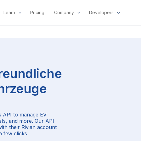
Learn
Pricing
Company
Developers
reundliche
hrzeuge
’s API to manage EV
eets, and more. Our API
ith their Rivian account
a few clicks.