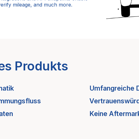
verify mileage, and much more.
es Produkts
atik
Umfangreiche 
immungsfluss
Vertrauenswürd
aten
Keine Aftermar