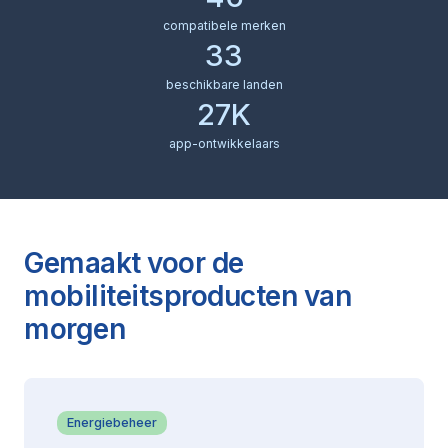
compatibele merken
33
beschikbare landen
27K
app-ontwikkelaars
Gemaakt voor de
mobiliteitsproducten van
morgen
Energiebeheer