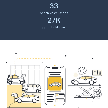
33
beschikbare landen
27K
app-ontwikkelaars