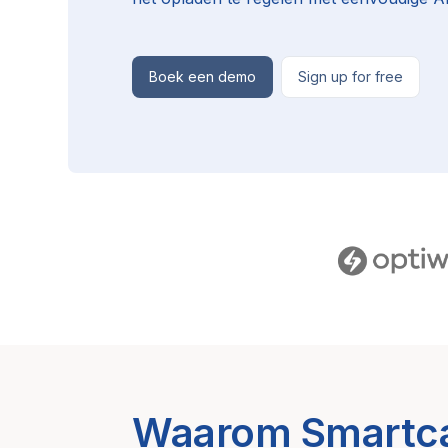
Boek een demo
Sign up for free
Waarom Smartc