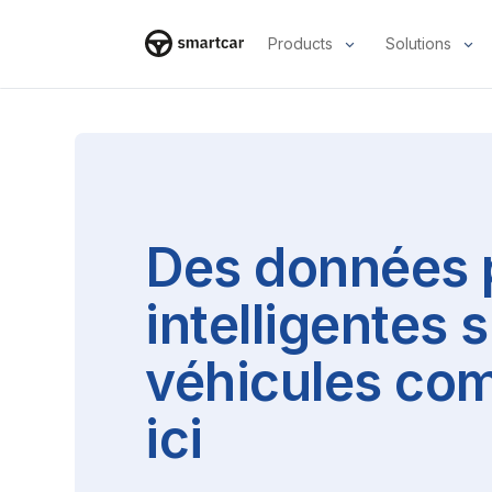
Products
Solutions
Smartcar home
Des données 
intelligentes s
véhicules co
ici