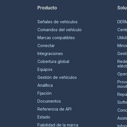
Producto
Solu
Señales de vehículos
DER
Comandos del vehículo
Centr
Marcas compatibles
Utili
Conectar
Mino
Integraciones
Gest
Cobertura global
Rede
eléct
Equipos
Oper
Gestión de vehículos
Prov
Analítica
movil
Fijación
Repa
Documentos
Soft
Referencia de API
Conc
Estado
Asist
Fiabilidad de la marca
Infor