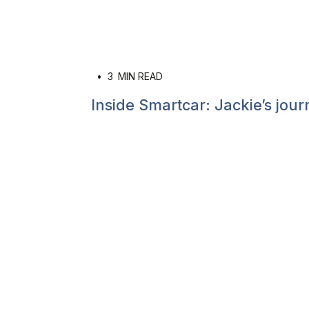
•
3
MIN READ
Inside Smartcar: Jackie’s jour