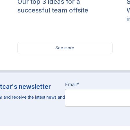
Our top 3 ideas for a
S
successful team offsite
W
i
See more
Email
*
tcar's newsletter
r and receive the latest news and