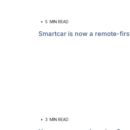
•
5
MIN READ
Smartcar is now a remote-fir
•
3
MIN READ