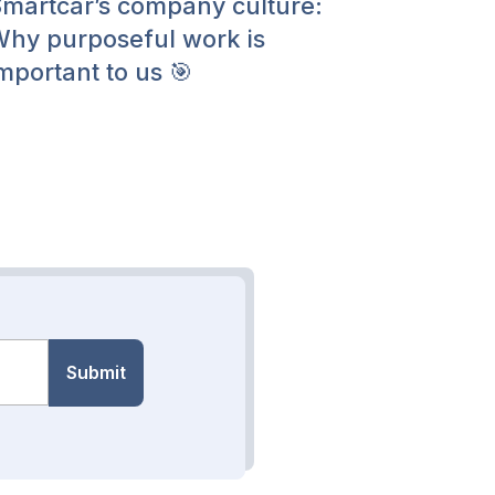
martcar’s company culture:
hy purposeful work is
mportant to us 🎯