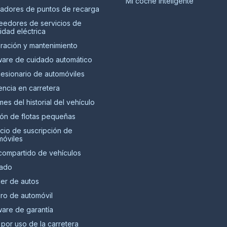
Mi coche inteligente
adores de puntos de recarga
eedores de servicios de
idad eléctrica
ración y mantenimiento
ware de cuidado automático
esionario de automóviles
encia en carretera
mes del historial del vehículo
ión de flotas pequeñas
icio de suscripción de
móviles
compartido de vehículos
lado
ler de autos
ro de automóvil
ware de garantía
por uso de la carretera