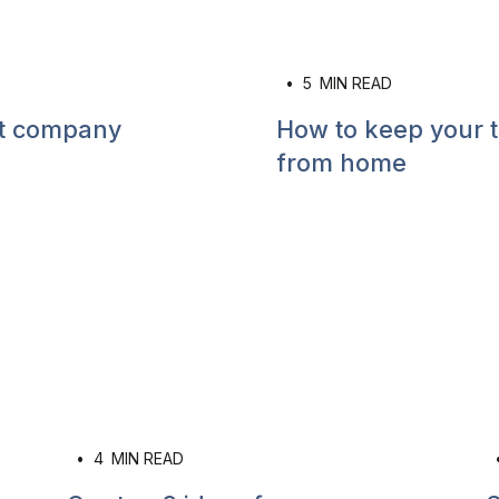
•
5
MIN READ
st company
How to keep your 
from home
•
4
MIN READ